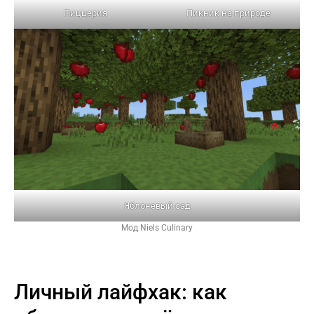
Пиццерия
Пикник на природе
Яблоневый сад
Мод Niels Culinary
Личный лайфхак: как