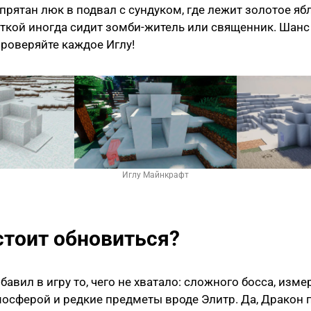
прятан люк в подвал с сундуком, где лежит золотое ябл
ткой иногда сидит зомби-житель или священник. Шанс
 проверяйте каждое Иглу!
Иглу Майнкрафт
стоит обновиться?
бавил в игру то, чего не хватало: сложного босса, изме
осферой и редкие предметы вроде Элитр. Да, Дракон 