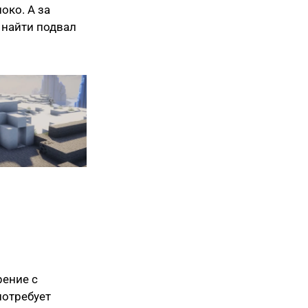
око. А за
 найти подвал
рение с
потребует