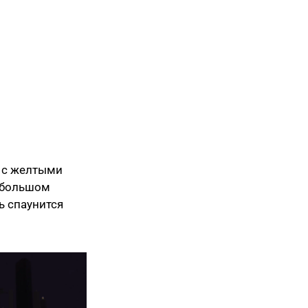
о с желтыми
небольшом
ь спаунится