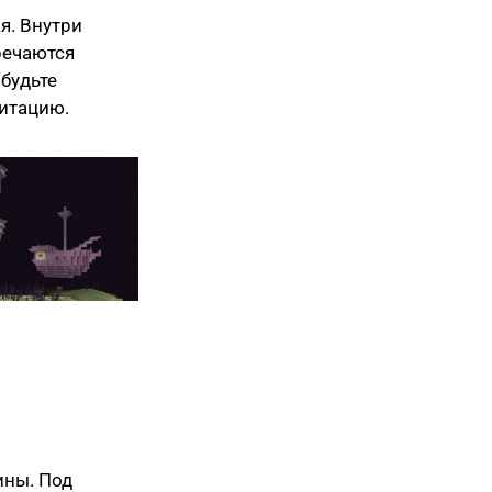
я. Внутри
речаются
 будьте
витацию.
ины. Под