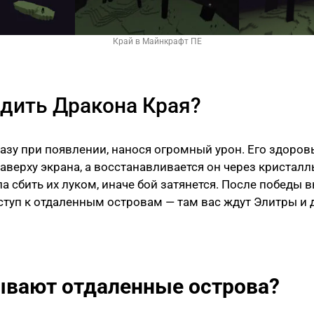
Край в Майнкрафт ПЕ
едить Дракона Края?
разу при появлении, нанося огромный урон. Его здоров
аверху экрана, а восстанавливается он через кристалл
а сбить их луком, иначе бой затянется. После победы в
ступ к отдаленным островам — там вас ждут Элитры и 
ывают отдаленные острова?