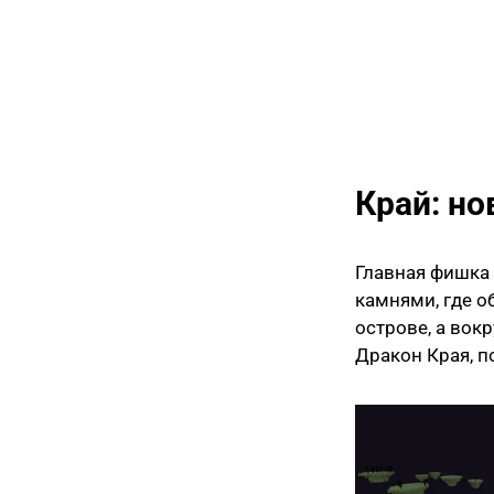
Край: н
Главная фишка 
камнями, где о
острове, а вок
Дракон Края, п