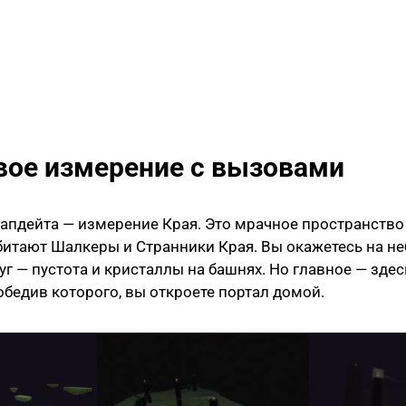
овое измерение с вызовами
апдейта — измерение Края. Это мрачное пространств
битают Шалкеры и Странники Края. Вы окажетесь на 
руг — пустота и кристаллы на башнях. Но главное — здес
обедив которого, вы откроете портал домой.