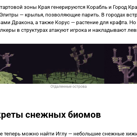
тартовой зоны Края генерируются Корабль и Город Кра
Элитры — крылья, позволяющие парить. В городах вст
вами Дракона, а также Корус — растение для крафта. Но
керы в структурах атакуют игрока и накладывают ле
Отдаленные острова
екреты снежных биомов
е теперь можно найти Иглу — небольшие снежные хиж