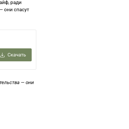
айф, ради
— они спасут
Скачать
ительства — они