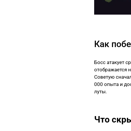
Как поб
Босс атакует с
отображается н
Советую сначал
000 опыта и до
луты.
Что скр