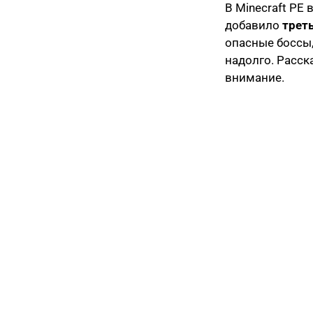
В Minecraft PE
добавило
трет
опасные боссы,
надолго. Расск
внимание.