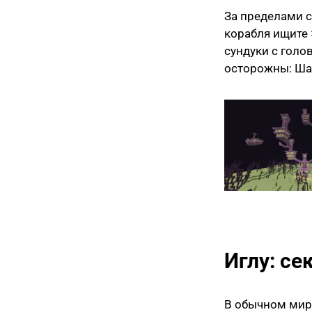
За пределами с
корабля ищите 
сундуки с голо
осторожны: Шал
Иглу: с
В обычном мир