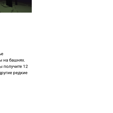
ье
ы на башнях.
ы получите 12
другие редкие