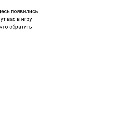
е
десь появились
ут вас в игру
 что обратить